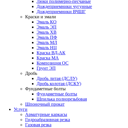
Люки полимерно-песчаные
Дождеприемники чугунные
Дождеприемники ВЧШГ
Краски и эмали
Эмаль КО
Эмаль ЭП
Эмаль ХВ
Эмаль ПФ
Эмаль МЛ
Эмаль НЦ
Краска ВД-АК
Краска МА
Композиция ОС
Грунт ЭП
Дробь
Дробь литая (ДСЛУ)
Дробь колотая (ДСКУ)
Фундаметные болты
Фундаметные болты
Шпилька полнорезьбовая
Шпоночный прокат
Услуги
Арматурные каркасы
Гидроабразивная резка
Газовая резка