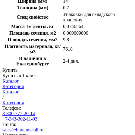
Ширина (мм)
14
Толщина (мм)
0.7
Упаковки для складского
Спец свойство
хранения
Масса 1м ленты, кг
0,0746564
Площадь сечения, м2
0,000009800
Площадь сечения, мм2
9.8
Плотность материала, кг/
7618
м3
В наличии в
2-4 дня.
Екатеринбурге
Купить
Купить в 1 клик
Каталог
Категория
Каталог
/
Категория
Телефон:
8-800-777-20-14
+7-343-302-11-03
Почта:
sales@buranmetall.ru