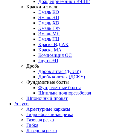
Дождеприемники ВЧШГ
Краски и эмали
Эмаль КО
Эмаль ЭП
Эмаль ХВ
Эмаль ПФ
Эмаль МЛ
Эмаль НЦ
Краска ВД-АК
Краска МА
Композиция ОС
Грунт ЭП
Дробь
Дробь литая (ДСЛУ)
Дробь колотая (ДСКУ)
Фундаметные болты
Фундаметные болты
Шпилька полнорезьбовая
Шпоночный прокат
Услуги
Арматурные каркасы
Гидроабразивная резка
Газовая резка
Гибка
Лазерная резка