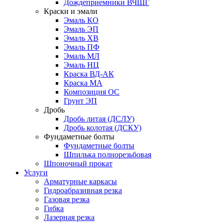
Дождеприемники ВЧШГ
Краски и эмали
Эмаль КО
Эмаль ЭП
Эмаль ХВ
Эмаль ПФ
Эмаль МЛ
Эмаль НЦ
Краска ВД-АК
Краска МА
Композиция ОС
Грунт ЭП
Дробь
Дробь литая (ДСЛУ)
Дробь колотая (ДСКУ)
Фундаметные болты
Фундаметные болты
Шпилька полнорезьбовая
Шпоночный прокат
Услуги
Арматурные каркасы
Гидроабразивная резка
Газовая резка
Гибка
Лазерная резка