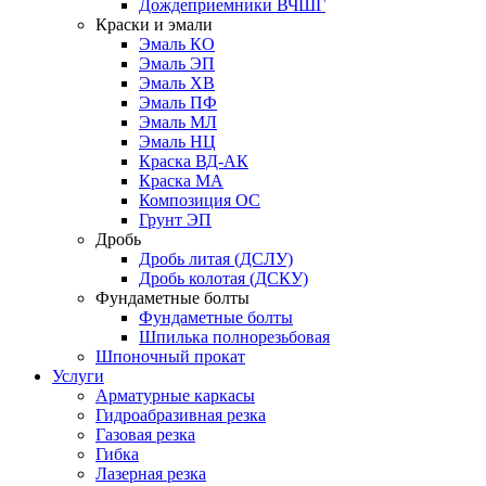
Дождеприемники ВЧШГ
Краски и эмали
Эмаль КО
Эмаль ЭП
Эмаль ХВ
Эмаль ПФ
Эмаль МЛ
Эмаль НЦ
Краска ВД-АК
Краска МА
Композиция ОС
Грунт ЭП
Дробь
Дробь литая (ДСЛУ)
Дробь колотая (ДСКУ)
Фундаметные болты
Фундаметные болты
Шпилька полнорезьбовая
Шпоночный прокат
Услуги
Арматурные каркасы
Гидроабразивная резка
Газовая резка
Гибка
Лазерная резка