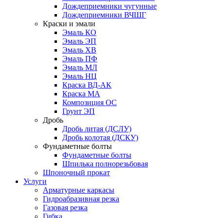
Дождеприемники чугунные
Дождеприемники ВЧШГ
Краски и эмали
Эмаль КО
Эмаль ЭП
Эмаль ХВ
Эмаль ПФ
Эмаль МЛ
Эмаль НЦ
Краска ВД-АК
Краска МА
Композиция ОС
Грунт ЭП
Дробь
Дробь литая (ДСЛУ)
Дробь колотая (ДСКУ)
Фундаметные болты
Фундаметные болты
Шпилька полнорезьбовая
Шпоночный прокат
Услуги
Арматурные каркасы
Гидроабразивная резка
Газовая резка
Гибка