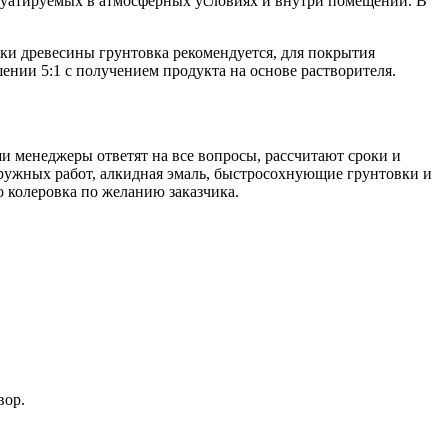
луатируемых в атмосферных условиях и внутри помещений. В
и древесины грунтовка рекомендуется, для покрытия
ении 5:1 с получением продукта на основе растворителя.
и менеджеры ответят на все вопросы, рассчитают сроки и
аружных работ, алкидная эмаль, быстросохнующие грунтовки и
о колеровка по желанию заказчика.
вор.