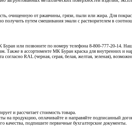
но загрунтованных металлических поверхностей изделий, эксп
ь, очищенную от ржавчины, грязи, пыли или жира. Для покраск
но получить путем смешивания эмали с растворителем в соотнош
 Буран или позвоните по номеру телефона 8-800-777-20-14. Наш
ам. Также в ассортименте МК Буран краска для внутренних и н
согласно RAL (черная, серая, белая, желтая, зеленая), возможн
ирует и рассчитает стоимость товара.
каты на продукцию, оплачивайте и направяйте подписанный дого
его качества, подпишите первичные бухгалтерские документы.