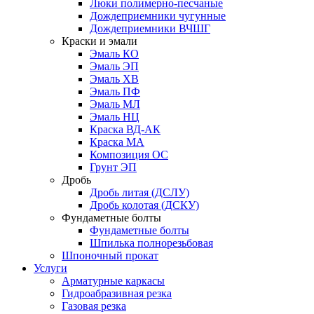
Люки полимерно-песчаные
Дождеприемники чугунные
Дождеприемники ВЧШГ
Краски и эмали
Эмаль КО
Эмаль ЭП
Эмаль ХВ
Эмаль ПФ
Эмаль МЛ
Эмаль НЦ
Краска ВД-АК
Краска МА
Композиция ОС
Грунт ЭП
Дробь
Дробь литая (ДСЛУ)
Дробь колотая (ДСКУ)
Фундаметные болты
Фундаметные болты
Шпилька полнорезьбовая
Шпоночный прокат
Услуги
Арматурные каркасы
Гидроабразивная резка
Газовая резка