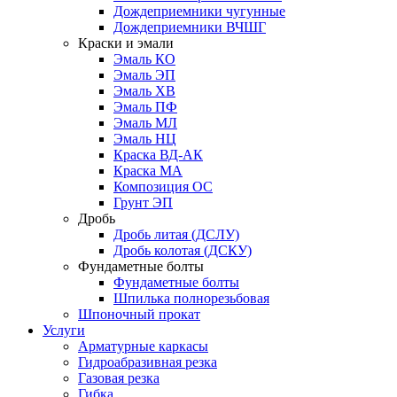
Дождеприемники чугунные
Дождеприемники ВЧШГ
Краски и эмали
Эмаль КО
Эмаль ЭП
Эмаль ХВ
Эмаль ПФ
Эмаль МЛ
Эмаль НЦ
Краска ВД-АК
Краска МА
Композиция ОС
Грунт ЭП
Дробь
Дробь литая (ДСЛУ)
Дробь колотая (ДСКУ)
Фундаметные болты
Фундаметные болты
Шпилька полнорезьбовая
Шпоночный прокат
Услуги
Арматурные каркасы
Гидроабразивная резка
Газовая резка
Гибка