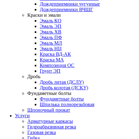
Дождеприемники чугунные
Дождеприемники ВЧШГ
Краски и эмали
Эмаль КО
Эмаль ЭП
Эмаль ХВ
Эмаль ПФ
Эмаль МЛ
Эмаль НЦ
Краска ВД-АК
Краска МА
Композиция ОС
Грунт ЭП
Дробь
Дробь литая (ДСЛУ)
Дробь колотая (ДСКУ)
Фундаметные болты
Фундаметные болты
Шпилька полнорезьбовая
Шпоночный прокат
Услуги
Арматурные каркасы
Гидроабразивная резка
Газовая резка
Гибка