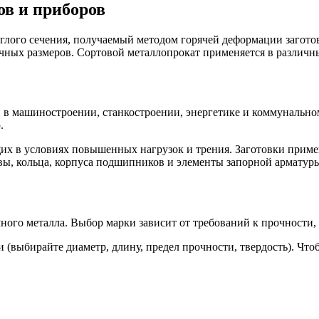
ов и приборов
глого сечения, получаемый методом горячей деформации загото
очных размеров. Сортовой металлопрокат применяется в различ
 машиностроении, станкостроении, энергетике и коммунальном 
.
щих в условиях повышенных нагрузок и трения. Заготовки приме
ивы, кольца, корпуса подшипников и элементы запорной арматур
чного металла. Выбор марки зависит от требований к прочности,
(выбирайте диаметр, длину, предел прочности, твердость). Чтоб