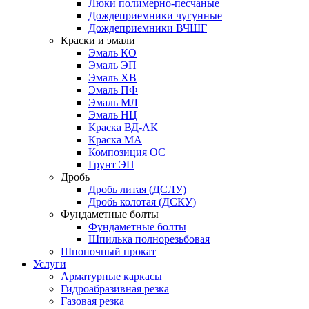
Люки полимерно-песчаные
Дождеприемники чугунные
Дождеприемники ВЧШГ
Краски и эмали
Эмаль КО
Эмаль ЭП
Эмаль ХВ
Эмаль ПФ
Эмаль МЛ
Эмаль НЦ
Краска ВД-АК
Краска МА
Композиция ОС
Грунт ЭП
Дробь
Дробь литая (ДСЛУ)
Дробь колотая (ДСКУ)
Фундаметные болты
Фундаметные болты
Шпилька полнорезьбовая
Шпоночный прокат
Услуги
Арматурные каркасы
Гидроабразивная резка
Газовая резка