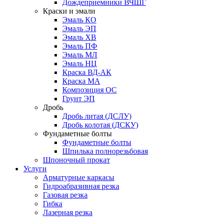
Дождеприемники ВЧШГ
Краски и эмали
Эмаль КО
Эмаль ЭП
Эмаль ХВ
Эмаль ПФ
Эмаль МЛ
Эмаль НЦ
Краска ВД-АК
Краска МА
Композиция ОС
Грунт ЭП
Дробь
Дробь литая (ДСЛУ)
Дробь колотая (ДСКУ)
Фундаметные болты
Фундаметные болты
Шпилька полнорезьбовая
Шпоночный прокат
Услуги
Арматурные каркасы
Гидроабразивная резка
Газовая резка
Гибка
Лазерная резка