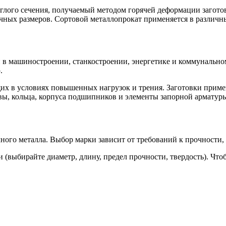
глого сечения, получаемый методом горячей деформации загото
очных размеров. Сортовой металлопрокат применяется в различ
 машиностроении, станкостроении, энергетике и коммунальном 
.
щих в условиях повышенных нагрузок и трения. Заготовки приме
ивы, кольца, корпуса подшипников и элементы запорной арматур
чного металла. Выбор марки зависит от требований к прочности,
(выбирайте диаметр, длину, предел прочности, твердость). Чтоб