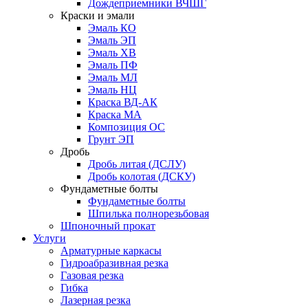
Дождеприемники ВЧШГ
Краски и эмали
Эмаль КО
Эмаль ЭП
Эмаль ХВ
Эмаль ПФ
Эмаль МЛ
Эмаль НЦ
Краска ВД-АК
Краска МА
Композиция ОС
Грунт ЭП
Дробь
Дробь литая (ДСЛУ)
Дробь колотая (ДСКУ)
Фундаметные болты
Фундаметные болты
Шпилька полнорезьбовая
Шпоночный прокат
Услуги
Арматурные каркасы
Гидроабразивная резка
Газовая резка
Гибка
Лазерная резка