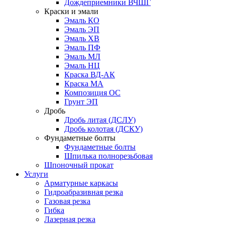
Дождеприемники ВЧШГ
Краски и эмали
Эмаль КО
Эмаль ЭП
Эмаль ХВ
Эмаль ПФ
Эмаль МЛ
Эмаль НЦ
Краска ВД-АК
Краска МА
Композиция ОС
Грунт ЭП
Дробь
Дробь литая (ДСЛУ)
Дробь колотая (ДСКУ)
Фундаметные болты
Фундаметные болты
Шпилька полнорезьбовая
Шпоночный прокат
Услуги
Арматурные каркасы
Гидроабразивная резка
Газовая резка
Гибка
Лазерная резка