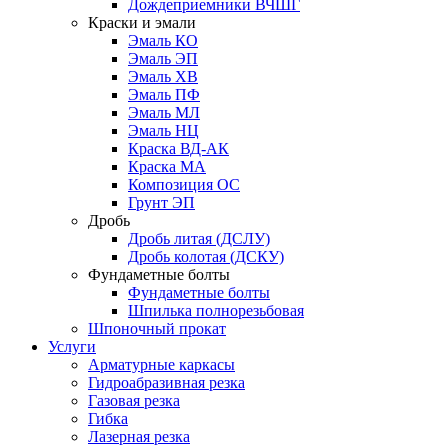
Дождеприемники ВЧШГ
Краски и эмали
Эмаль КО
Эмаль ЭП
Эмаль ХВ
Эмаль ПФ
Эмаль МЛ
Эмаль НЦ
Краска ВД-АК
Краска МА
Композиция ОС
Грунт ЭП
Дробь
Дробь литая (ДСЛУ)
Дробь колотая (ДСКУ)
Фундаметные болты
Фундаметные болты
Шпилька полнорезьбовая
Шпоночный прокат
Услуги
Арматурные каркасы
Гидроабразивная резка
Газовая резка
Гибка
Лазерная резка