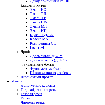
Дождеприемники ВЧШГ
Краски и эмали
Эмаль КО
Эмаль ЭП
Эмаль ХВ
Эмаль ПФ
Эмаль МЛ
Эмаль НЦ
Краска ВД-АК
Краска МА
Композиция ОС
Грунт ЭП
Дробь
Дробь литая (ДСЛУ)
Дробь колотая (ДСКУ)
Фундаметные болты
Фундаметные болты
Шпилька полнорезьбовая
Шпоночный прокат
Услуги
Арматурные каркасы
Гидроабразивная резка
Газовая резка
Гибка
Лазерная резка