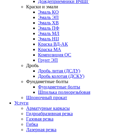
Дождеприемники ВЧШГ
Краски и эмали
Эмаль КО
Эмаль ЭП
Эмаль ХВ
Эмаль ПФ
Эмаль МЛ
Эмаль НЦ
Краска ВД-АК
Краска МА
Композиция ОС
Грунт ЭП
Дробь
Дробь литая (ДСЛУ)
Дробь колотая (ДСКУ)
Фундаметные болты
Фундаметные болты
Шпилька полнорезьбовая
Шпоночный прокат
Услуги
Арматурные каркасы
Гидроабразивная резка
Газовая резка
Гибка
Лазерная резка