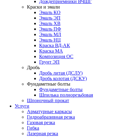
Дождеприемники ВЧШГ
Краски и эмали
Эмаль КО
Эмаль ЭП
Эмаль ХВ
Эмаль ПФ
Эмаль МЛ
Эмаль НЦ
Краска ВД-АК
Краска МА
Композиция ОС
Грунт ЭП
Дробь
Дробь литая (ДСЛУ)
Дробь колотая (ДСКУ)
Фундаметные болты
Фундаметные болты
Шпилька полнорезьбовая
Шпоночный прокат
Услуги
Арматурные каркасы
Гидроабразивная резка
Газовая резка
Гибка
Лазерная резка