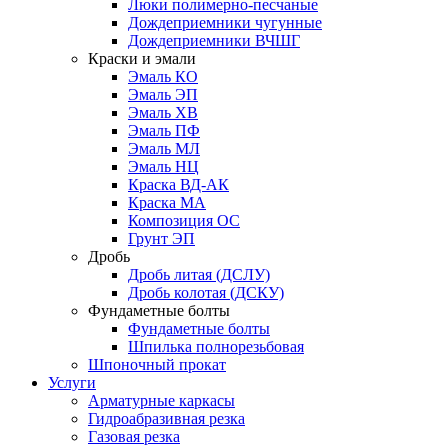
Люки полимерно-песчаные
Дождеприемники чугунные
Дождеприемники ВЧШГ
Краски и эмали
Эмаль КО
Эмаль ЭП
Эмаль ХВ
Эмаль ПФ
Эмаль МЛ
Эмаль НЦ
Краска ВД-АК
Краска МА
Композиция ОС
Грунт ЭП
Дробь
Дробь литая (ДСЛУ)
Дробь колотая (ДСКУ)
Фундаметные болты
Фундаметные болты
Шпилька полнорезьбовая
Шпоночный прокат
Услуги
Арматурные каркасы
Гидроабразивная резка
Газовая резка