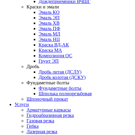
Дождеприемники ВЧШГ
Краски и эмали
Эмаль КО
Эмаль ЭП
Эмаль ХВ
Эмаль ПФ
Эмаль МЛ
Эмаль НЦ
Краска ВД-АК
Краска МА
Композиция ОС
Грунт ЭП
Дробь
Дробь литая (ДСЛУ)
Дробь колотая (ДСКУ)
Фундаметные болты
Фундаметные болты
Шпилька полнорезьбовая
Шпоночный прокат
Услуги
Арматурные каркасы
Гидроабразивная резка
Газовая резка
Гибка
Лазерная резка