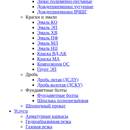
Люки полимерно-песчаные
Дождеприемники чугунные
Дождеприемники ВЧШГ
Краски и эмали
Эмаль КО
Эмаль ЭП
Эмаль ХВ
Эмаль ПФ
Эмаль МЛ
Эмаль НЦ
Краска ВД-АК
Краска МА
Композиция ОС
Грунт ЭП
Дробь
Дробь литая (ДСЛУ)
Дробь колотая (ДСКУ)
Фундаметные болты
Фундаметные болты
Шпилька полнорезьбовая
Шпоночный прокат
Услуги
Арматурные каркасы
Гидроабразивная резка
Газовая резка