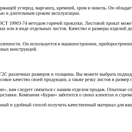
ержащей углерод, марганец, кремний, хром и никель. Он облада
ью и длительным сроком эксплуатации.
СТ 19903-74 методом горячей прокатки. Листовой прокат может
нах или в виде отдельных листов. Качество и размеры изделий 
ленности. Он используется в машиностроении, приборостроени
ожных конструкций.
Г2С различных размеров и толщины. Вы можете выбрать подход
окое качество своей продукции, а также резку листов в размер п
ран», вам следует связаться с нашим отделом продаж. Опытные 
доставки. Компания «Буран» заботится о своих клиентах и стре
жный и удобный способ получить качественный материал для ва