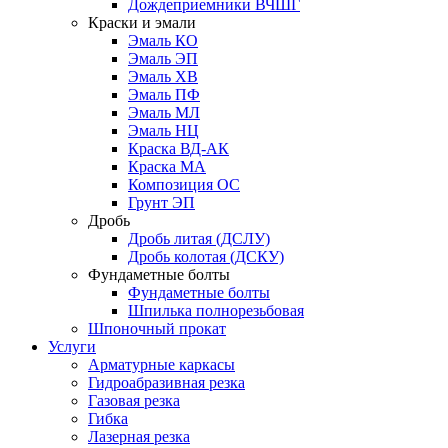
Дождеприемники ВЧШГ
Краски и эмали
Эмаль КО
Эмаль ЭП
Эмаль ХВ
Эмаль ПФ
Эмаль МЛ
Эмаль НЦ
Краска ВД-АК
Краска МА
Композиция ОС
Грунт ЭП
Дробь
Дробь литая (ДСЛУ)
Дробь колотая (ДСКУ)
Фундаметные болты
Фундаметные болты
Шпилька полнорезьбовая
Шпоночный прокат
Услуги
Арматурные каркасы
Гидроабразивная резка
Газовая резка
Гибка
Лазерная резка