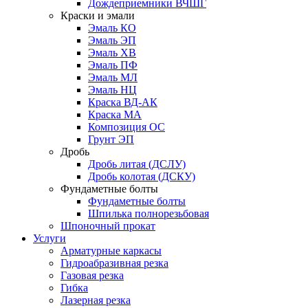
Дождеприемники ВЧШГ
Краски и эмали
Эмаль КО
Эмаль ЭП
Эмаль ХВ
Эмаль ПФ
Эмаль МЛ
Эмаль НЦ
Краска ВД-АК
Краска МА
Композиция ОС
Грунт ЭП
Дробь
Дробь литая (ДСЛУ)
Дробь колотая (ДСКУ)
Фундаметные болты
Фундаметные болты
Шпилька полнорезьбовая
Шпоночный прокат
Услуги
Арматурные каркасы
Гидроабразивная резка
Газовая резка
Гибка
Лазерная резка