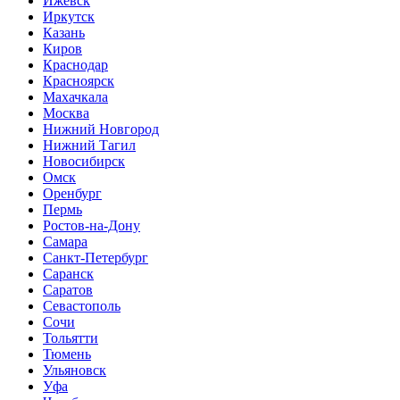
Ижевск
Иркутск
Казань
Киров
Краснодар
Красноярск
Махачкала
Москва
Нижний Новгород
Нижний Тагил
Новосибирск
Омск
Оренбург
Пермь
Ростов-на-Дону
Самара
Санкт-Петербург
Саранск
Саратов
Севастополь
Сочи
Тольятти
Тюмень
Ульяновск
Уфа