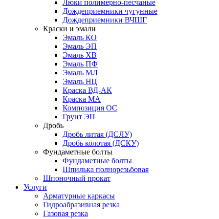
Люки полимерно-песчаные
Дождеприемники чугунные
Дождеприемники ВЧШГ
Краски и эмали
Эмаль КО
Эмаль ЭП
Эмаль ХВ
Эмаль ПФ
Эмаль МЛ
Эмаль НЦ
Краска ВД-АК
Краска МА
Композиция ОС
Грунт ЭП
Дробь
Дробь литая (ДСЛУ)
Дробь колотая (ДСКУ)
Фундаметные болты
Фундаметные болты
Шпилька полнорезьбовая
Шпоночный прокат
Услуги
Арматурные каркасы
Гидроабразивная резка
Газовая резка