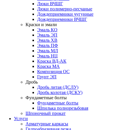
Люки ВЧШГ
Люки полимерно-песчаные
Дождеприемники чугунные
Дождеприемники ВЧШГ
Краски и эмали
Эмаль КО
Эмаль ЭП
Эмаль ХВ
Эмаль ПФ
Эмаль МЛ
Эмаль НЦ
Краска ВД-АК
Краска МА
Композиция ОС
Грунт ЭП
Дробь
Дробь литая (ДСЛУ)
Дробь колотая (ДСКУ)
Фундаметные болты
Фундаметные болты
Шпилька полнорезьбовая
Шпоночный прокат
Услуги
Арматурные каркасы
Гидроабразивная резка