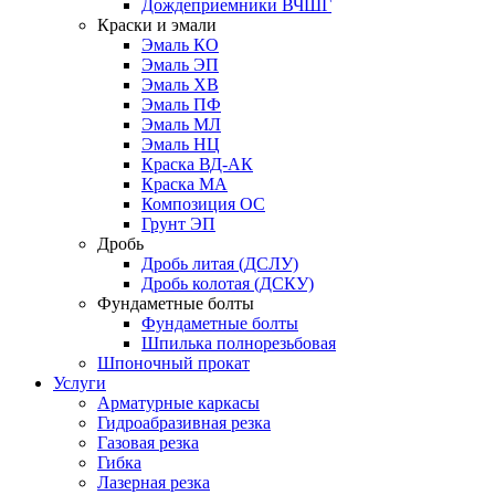
Дождеприемники ВЧШГ
Краски и эмали
Эмаль КО
Эмаль ЭП
Эмаль ХВ
Эмаль ПФ
Эмаль МЛ
Эмаль НЦ
Краска ВД-АК
Краска МА
Композиция ОС
Грунт ЭП
Дробь
Дробь литая (ДСЛУ)
Дробь колотая (ДСКУ)
Фундаметные болты
Фундаметные болты
Шпилька полнорезьбовая
Шпоночный прокат
Услуги
Арматурные каркасы
Гидроабразивная резка
Газовая резка
Гибка
Лазерная резка