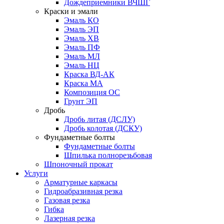
Дождеприемники ВЧШГ
Краски и эмали
Эмаль КО
Эмаль ЭП
Эмаль ХВ
Эмаль ПФ
Эмаль МЛ
Эмаль НЦ
Краска ВД-АК
Краска МА
Композиция ОС
Грунт ЭП
Дробь
Дробь литая (ДСЛУ)
Дробь колотая (ДСКУ)
Фундаметные болты
Фундаметные болты
Шпилька полнорезьбовая
Шпоночный прокат
Услуги
Арматурные каркасы
Гидроабразивная резка
Газовая резка
Гибка
Лазерная резка