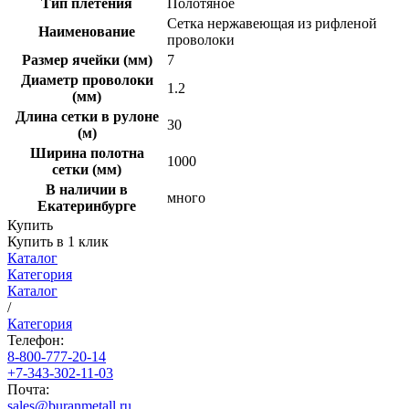
Тип плетения
Полотяное
Сетка нержавеющая из рифленой
Наименование
проволоки
Размер ячейки (мм)
7
Диаметр проволоки
1.2
(мм)
Длина сетки в рулоне
30
(м)
Ширина полотна
1000
сетки (мм)
В наличии в
много
Екатеринбурге
Купить
Купить в 1 клик
Каталог
Категория
Каталог
/
Категория
Телефон:
8-800-777-20-14
+7-343-302-11-03
Почта:
sales@buranmetall.ru