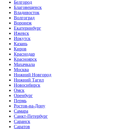
Белгород
Благовещенск
Владивосток
Волгоград
Воронеж
Екатеринбург
Ижевск
Иркутск
Казань
Киров
Краснодар
Красноярск
Махачкала
Москва
Нижний Новгород
Нижний Тагил
Новосибирск
Омск
Оренбург
Пермь
Ростов-на-Дону
Самара
Санкт-Петербург
Саранск
Саратов