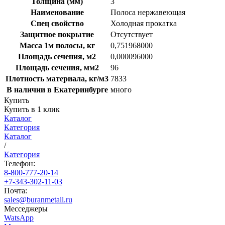
Толщина (мм)
3
Наименование
Полоса нержавеющая
Спец свойство
Холодная прокатка
Защитное покрытие
Отсутствует
Масса 1м полосы, кг
0,751968000
Площадь сечения, м2
0,000096000
Площадь сечения, мм2
96
Плотность материала, кг/м3
7833
В наличии в Екатеринбурге
много
Купить
Купить в 1 клик
Каталог
Категория
Каталог
/
Категория
Телефон:
8-800-777-20-14
+7-343-302-11-03
Почта:
sales@buranmetall.ru
Месседжеры
WatsApp