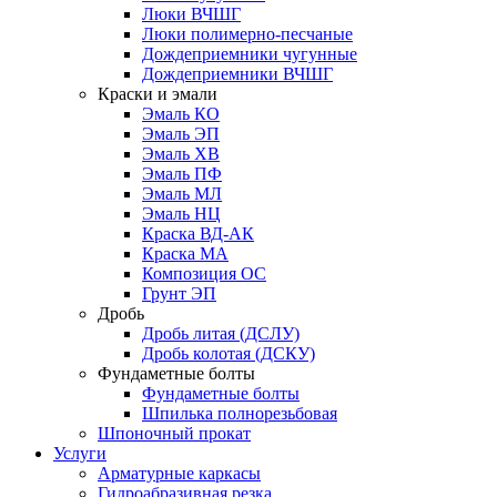
Люки ВЧШГ
Люки полимерно-песчаные
Дождеприемники чугунные
Дождеприемники ВЧШГ
Краски и эмали
Эмаль КО
Эмаль ЭП
Эмаль ХВ
Эмаль ПФ
Эмаль МЛ
Эмаль НЦ
Краска ВД-АК
Краска МА
Композиция ОС
Грунт ЭП
Дробь
Дробь литая (ДСЛУ)
Дробь колотая (ДСКУ)
Фундаметные болты
Фундаметные болты
Шпилька полнорезьбовая
Шпоночный прокат
Услуги
Арматурные каркасы
Гидроабразивная резка