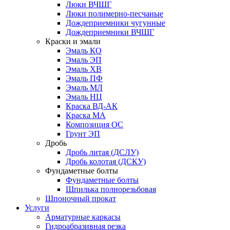
Люки ВЧШГ
Люки полимерно-песчаные
Дождеприемники чугунные
Дождеприемники ВЧШГ
Краски и эмали
Эмаль КО
Эмаль ЭП
Эмаль ХВ
Эмаль ПФ
Эмаль МЛ
Эмаль НЦ
Краска ВД-АК
Краска МА
Композиция ОС
Грунт ЭП
Дробь
Дробь литая (ДСЛУ)
Дробь колотая (ДСКУ)
Фундаметные болты
Фундаметные болты
Шпилька полнорезьбовая
Шпоночный прокат
Услуги
Арматурные каркасы
Гидроабразивная резка