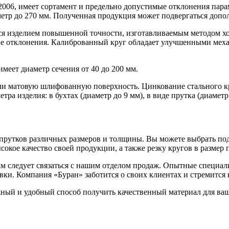
006, имеет сортамент и предельно допустимые отклонения парам
метр до 270 мм. Полученная продукция может подвергаться допо
ся изделием повышенной точности, изготавливаемым методом хо
мые отклонения. Калиброванный круг обладает улучшенными мех
меет диаметр сечения от 40 до 200 мм.
и матовую шлифованную поверхность. Цинкование стального кру
ра изделия: в бухтах (диаметр до 9 мм), в виде прутка (диаметр 
прутков различных размеров и толщины. Вы можете выбрать под
окое качество своей продукции, а также резку кругов в размер п
вам следует связаться с нашим отделом продаж. Опытные специа
авки. Компания «Буран» заботится о своих клиентах и стремитс
жный и удобный способ получить качественный материал для ва