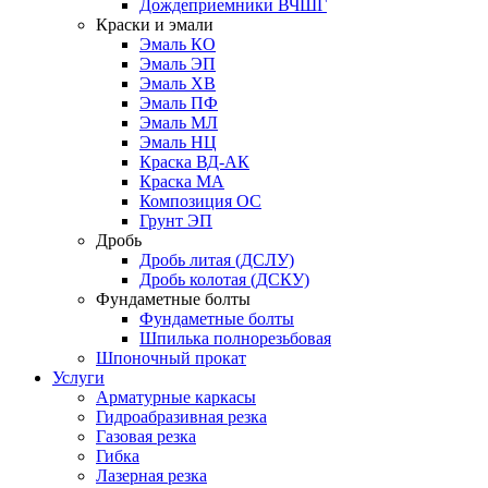
Дождеприемники ВЧШГ
Краски и эмали
Эмаль КО
Эмаль ЭП
Эмаль ХВ
Эмаль ПФ
Эмаль МЛ
Эмаль НЦ
Краска ВД-АК
Краска МА
Композиция ОС
Грунт ЭП
Дробь
Дробь литая (ДСЛУ)
Дробь колотая (ДСКУ)
Фундаметные болты
Фундаметные болты
Шпилька полнорезьбовая
Шпоночный прокат
Услуги
Арматурные каркасы
Гидроабразивная резка
Газовая резка
Гибка
Лазерная резка