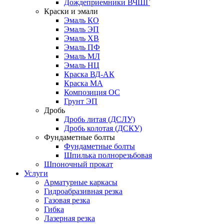
Дождеприемники ВЧШГ
Краски и эмали
Эмаль КО
Эмаль ЭП
Эмаль ХВ
Эмаль ПФ
Эмаль МЛ
Эмаль НЦ
Краска ВД-АК
Краска МА
Композиция ОС
Грунт ЭП
Дробь
Дробь литая (ДСЛУ)
Дробь колотая (ДСКУ)
Фундаметные болты
Фундаметные болты
Шпилька полнорезьбовая
Шпоночный прокат
Услуги
Арматурные каркасы
Гидроабразивная резка
Газовая резка
Гибка
Лазерная резка