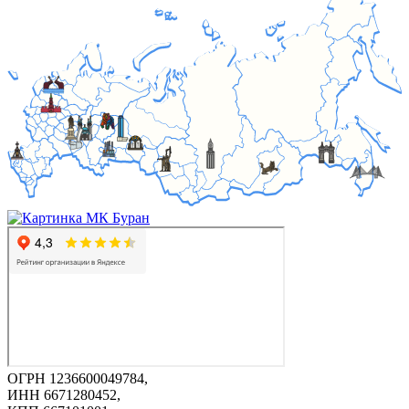
ОГРН 1236600049784,
ИНН 6671280452,