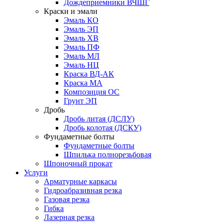
Дождеприемники ВЧШГ
Краски и эмали
Эмаль КО
Эмаль ЭП
Эмаль ХВ
Эмаль ПФ
Эмаль МЛ
Эмаль НЦ
Краска ВД-АК
Краска МА
Композиция ОС
Грунт ЭП
Дробь
Дробь литая (ДСЛУ)
Дробь колотая (ДСКУ)
Фундаметные болты
Фундаметные болты
Шпилька полнорезьбовая
Шпоночный прокат
Услуги
Арматурные каркасы
Гидроабразивная резка
Газовая резка
Гибка
Лазерная резка