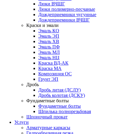
Люки ВЧШГ
Люки полимерно-песчаные
Дождеприемники чугунные
Дождеприемники ВЧШГ
Краски и эмали
Эмаль КО
Эмаль ЭП
Эмаль ХВ
Эмаль ПФ
Эмаль МЛ
Эмаль НЦ
Краска ВД-АК
Краска МА
Композиция ОС
Грунт ЭП
Дробь
Дробь литая (ДСЛУ)
Дробь колотая (ДСКУ)
Фундаметные болты
Фундаметные болты
Шпилька полнорезьбовая
Шпоночный прокат
Услуги
Арматурные каркасы
Гидроабразивная резка