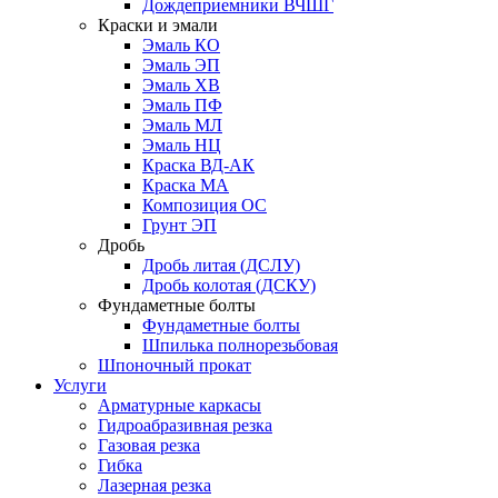
Дождеприемники ВЧШГ
Краски и эмали
Эмаль КО
Эмаль ЭП
Эмаль ХВ
Эмаль ПФ
Эмаль МЛ
Эмаль НЦ
Краска ВД-АК
Краска МА
Композиция ОС
Грунт ЭП
Дробь
Дробь литая (ДСЛУ)
Дробь колотая (ДСКУ)
Фундаметные болты
Фундаметные болты
Шпилька полнорезьбовая
Шпоночный прокат
Услуги
Арматурные каркасы
Гидроабразивная резка
Газовая резка
Гибка
Лазерная резка