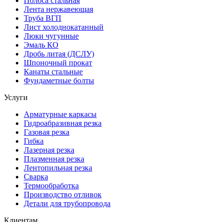
Полоса стальная
Лента нержавеющая
Труба ВГП
Лист холоднокатанный
Люки чугунные
Эмаль КО
Дробь литая (ДСЛУ)
Шпоночный прокат
Канаты стальные
Фундаметные болты
Услуги
Арматурные каркасы
Гидроабразивная резка
Газовая резка
Гибка
Лазерная резка
Плазменная резка
Лентопильная резка
Сварка
Термообработка
Производство отливок
Детали для трубопровода
Клиентам