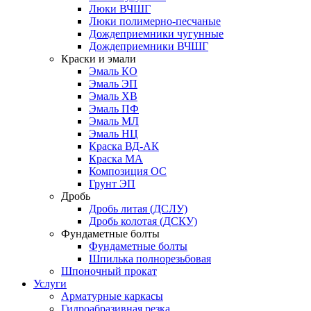
Люки ВЧШГ
Люки полимерно-песчаные
Дождеприемники чугунные
Дождеприемники ВЧШГ
Краски и эмали
Эмаль КО
Эмаль ЭП
Эмаль ХВ
Эмаль ПФ
Эмаль МЛ
Эмаль НЦ
Краска ВД-АК
Краска МА
Композиция ОС
Грунт ЭП
Дробь
Дробь литая (ДСЛУ)
Дробь колотая (ДСКУ)
Фундаметные болты
Фундаметные болты
Шпилька полнорезьбовая
Шпоночный прокат
Услуги
Арматурные каркасы
Гидроабразивная резка