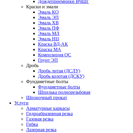
Дождеприемники ВЧШГ
Краски и эмали
Эмаль КО
Эмаль ЭП
Эмаль ХВ
Эмаль ПФ
Эмаль МЛ
Эмаль НЦ
Краска ВД-АК
Краска МА
Композиция ОС
Грунт ЭП
Дробь
Дробь литая (ДСЛУ)
Дробь колотая (ДСКУ)
Фундаметные болты
Фундаметные болты
Шпилька полнорезьбовая
Шпоночный прокат
Услуги
Арматурные каркасы
Гидроабразивная резка
Газовая резка
Гибка
Лазерная резка