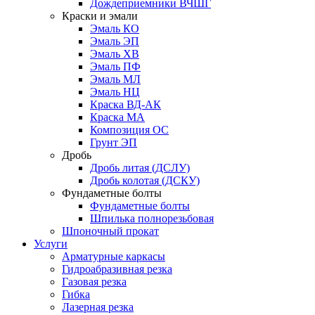
Дождеприемники ВЧШГ
Краски и эмали
Эмаль КО
Эмаль ЭП
Эмаль ХВ
Эмаль ПФ
Эмаль МЛ
Эмаль НЦ
Краска ВД-АК
Краска МА
Композиция ОС
Грунт ЭП
Дробь
Дробь литая (ДСЛУ)
Дробь колотая (ДСКУ)
Фундаметные болты
Фундаметные болты
Шпилька полнорезьбовая
Шпоночный прокат
Услуги
Арматурные каркасы
Гидроабразивная резка
Газовая резка
Гибка
Лазерная резка