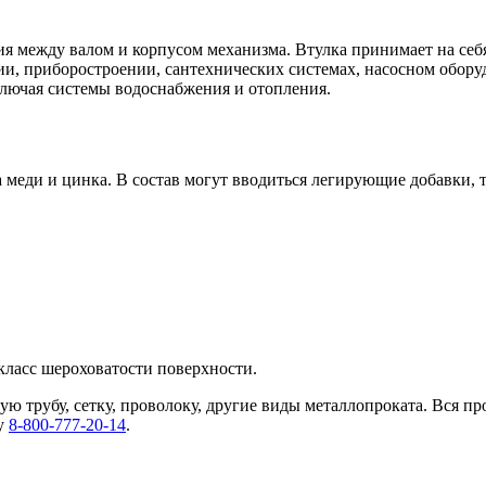
я между валом и корпусом механизма. Втулка принимает на себя
и, приборостроении, сантехнических системах, насосном оборуд
включая системы водоснабжения и отопления.
а меди и цинка. В состав могут вводиться легирующие добавки, 
класс шероховатости поверхности.
ую трубу, сетку, проволоку, другие виды металлопроката. Вся п
ну
8-800-777-20-14
.