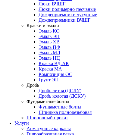
Люки ВЧШГ
Люки полимерно-песчаные
Дождеприемники чугунные
Дождеприемники ВЧШГ
Краски и эмали
Эмаль КО
Эмаль ЭП
Эмаль ХВ
Эмаль ПФ
Эмаль МЛ
Эмаль НЦ
Краска ВД-АК
Краска МА
Композиция ОС
Грунт ЭП
Дробь
Дробь литая (ДСЛУ)
Дробь колотая (ДСКУ)
Фундаметные болты
Фундаметные болты
Шпилька полнорезьбовая
Шпоночный прокат
Услуги
Арматурные каркасы
Гидроабразивная резка