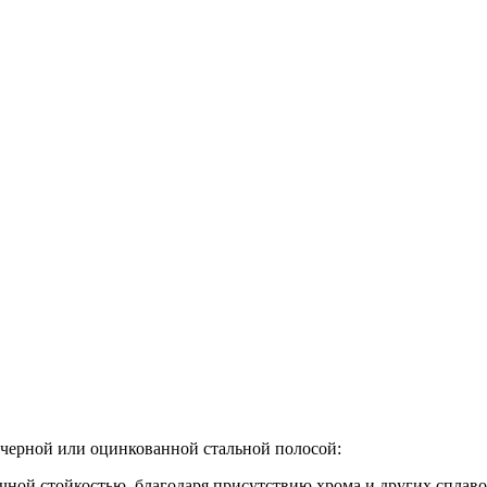
 черной или оцинкованной стальной полосой:
ной стойкостью, благодаря присутствию хрома и других сплавов 