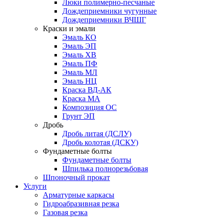
Люки полимерно-песчаные
Дождеприемники чугунные
Дождеприемники ВЧШГ
Краски и эмали
Эмаль КО
Эмаль ЭП
Эмаль ХВ
Эмаль ПФ
Эмаль МЛ
Эмаль НЦ
Краска ВД-АК
Краска МА
Композиция ОС
Грунт ЭП
Дробь
Дробь литая (ДСЛУ)
Дробь колотая (ДСКУ)
Фундаметные болты
Фундаметные болты
Шпилька полнорезьбовая
Шпоночный прокат
Услуги
Арматурные каркасы
Гидроабразивная резка
Газовая резка