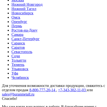
Москва
Нижний Новгород
Нижний Тагил
Новосибирск
Омск
Оренбург
Пермь
Ростов-на-Дону
Самара
Санкт-Петербург
Саранск
Саратов
Севастополь
Сочи
Тольятти
Тюмень
Ульяновск
Уфа
Челябинск
Для уточнения возможности доставки продукции, свяжитесь с
отделом продаж
8-800-777-20-14
,
+7-343-302-11-03
или
sales@buranmetall.ru
Спасибо!
Мы уже взяли ваш вопрос в работу. В ближайшее время с