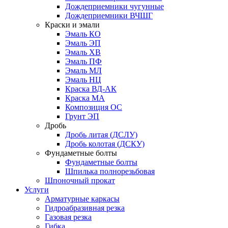
Дождеприемники чугунные
Дождеприемники ВЧШГ
Краски и эмали
Эмаль КО
Эмаль ЭП
Эмаль ХВ
Эмаль ПФ
Эмаль МЛ
Эмаль НЦ
Краска ВД-АК
Краска МА
Композиция ОС
Грунт ЭП
Дробь
Дробь литая (ДСЛУ)
Дробь колотая (ДСКУ)
Фундаметные болты
Фундаметные болты
Шпилька полнорезьбовая
Шпоночный прокат
Услуги
Арматурные каркасы
Гидроабразивная резка
Газовая резка
Гибка