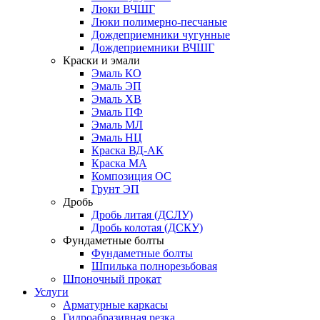
Люки ВЧШГ
Люки полимерно-песчаные
Дождеприемники чугунные
Дождеприемники ВЧШГ
Краски и эмали
Эмаль КО
Эмаль ЭП
Эмаль ХВ
Эмаль ПФ
Эмаль МЛ
Эмаль НЦ
Краска ВД-АК
Краска МА
Композиция ОС
Грунт ЭП
Дробь
Дробь литая (ДСЛУ)
Дробь колотая (ДСКУ)
Фундаметные болты
Фундаметные болты
Шпилька полнорезьбовая
Шпоночный прокат
Услуги
Арматурные каркасы
Гидроабразивная резка